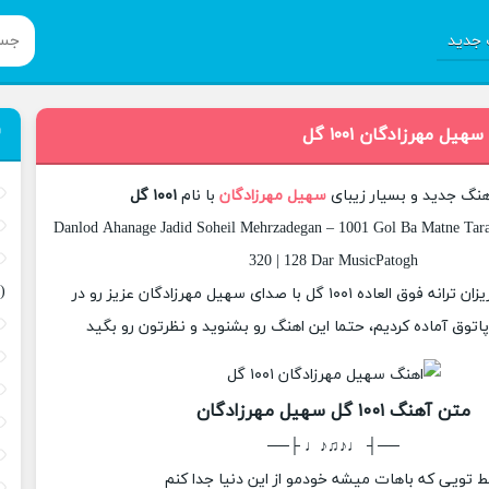
جدید
یل مهرزادگان ۱۰۰۱ گل
آهنگ جدید و بسیار زیبای
سهیل مهرزادگان
با نام
۱۰۰۱ گل
Danlod Ahanage Jadid Soheil Mehrzadegan – 1001 Gol Ba Matne Tara
320 | 128 Dar MusicPatogh
(
امروز برای شما عزیزان ترانه فوق العاده ۱۰۰۱ گل با صدای سهیل مهرزادگان عزیز رو در
وق آماده کردیم، حتما این اهنگ رو بشنوید و نظرتون رو بگید
متن آهنگ ۱۰۰۱ گل سهیل مهرزادگان
──┤ ♩♪♫♪♩ ├──
 تویی که باهات میشه خودمو از این دنیا جدا کنم