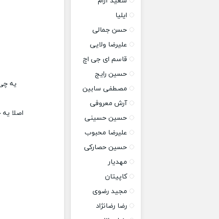
سعید آرام
ایلیا
حسن جمالی
علیرضا ولایی
قاسم ای جی اچ
حسین رایج
یه چی 
مصطفی سابین
آرش معروفی
اصلا یه 
حسین حسینی
علیرضا محبوب
حسین حصارکی
مهدیار
کاپیتان
مجید رضوی
رضا رضانژاد