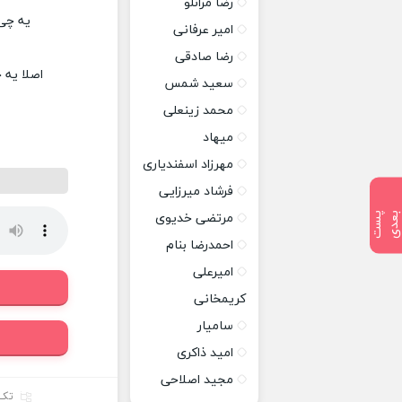
رضا مرانلو
یه چی 
امیر عرفانی
رضا صادقی
اصلا یه 
سعید شمس
محمد زینعلی
میهاد
مهرزاد اسفندیاری
فرشاد میرزایی
پ
س
ت
ب
ع
د
مرتضی خدیوی
احمدرضا بنام
امیرعلی
کریمخانی
سامیار
امید ذاکری
مجید اصلاحی
تک 