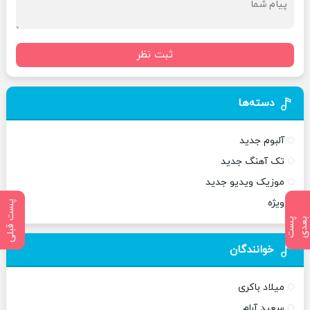
ثبت نظر
دسته‌ها
آلبوم جدید
تک آهنگ جدید
موزیک ویدیو جدید
ویژه
پست قبلی
پ
س
ت
ب
ع
د
خوانندگان
میلاد باکری
سعید آرام