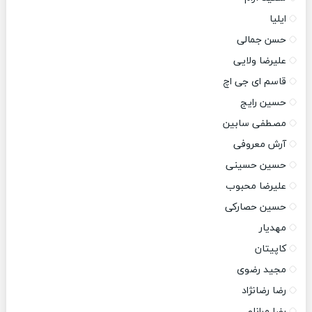
ایلیا
حسن جمالی
علیرضا ولایی
قاسم ای جی اچ
حسین رایج
مصطفی سابین
آرش معروفی
حسین حسینی
علیرضا محبوب
حسین حصارکی
مهدیار
کاپیتان
مجید رضوی
رضا رضانژاد
رضا مرانلو