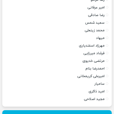
امیر عرفانی
رضا صادقی
سعید شمس
محمد زینعلی
میهاد
مهرزاد اسفندیاری
فرشاد میرزایی
مرتضی خدیوی
احمدرضا بنام
امیرعلی کریمخانی
سامیار
امید ذاکری
مجید اصلاحی