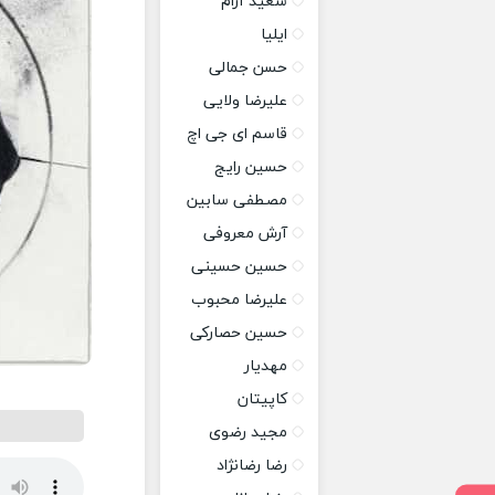
سعید آرام
ایلیا
حسن جمالی
علیرضا ولایی
قاسم ای جی اچ
حسین رایج
مصطفی سابین
آرش معروفی
حسین حسینی
علیرضا محبوب
حسین حصارکی
مهدیار
کاپیتان
مجید رضوی
رضا رضانژاد