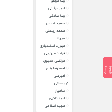
رضا مرانلو
امیر عرفانی
رضا صادقی
سعید شمس
محمد زینعلی
میهاد
مهرزاد اسفندیاری
فرشاد میرزایی
مرتضی خدیوی
پ
س
ت
ب
ع
د
احمدرضا بنام
امیرعلی
کریمخانی
سامیار
امید ذاکری
مجید اصلاحی