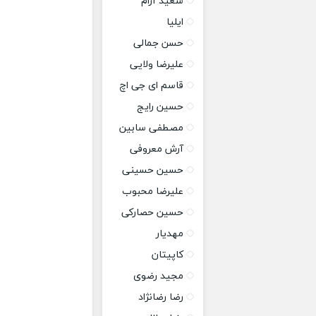
سعید آرام
ایلیا
حسن جمالی
علیرضا ولایی
قاسم ای جی اچ
حسین رایج
مصطفی سابین
آرش معروفی
حسین حسینی
علیرضا محبوب
حسین حصارکی
مهدیار
کاپیتان
مجید رضوی
رضا رضانژاد