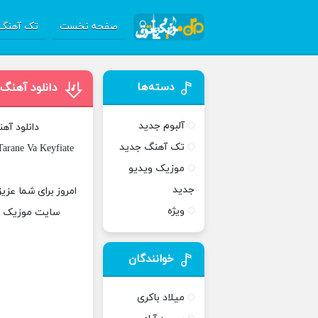
صفحه نخست
تک آهنگ 
دسته‌ها
دانلود آهنگ
آلبوم جدید
دانلود آه
تک آهنگ جدید
arane Va Keyfiate
موزیک ویدیو
جدید
امروز برای شما عزی
ویژه
سایت موزیک پات
خوانندگان
میلاد باکری