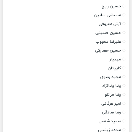
حسین رایج
مصطفی سابین
آرش معروفی
حسین حسینی
علیرضا محبوب
حسین حصارکی
مهدیار
کاپیتان
مجید رضوی
رضا رضانژاد
رضا مرانلو
امیر عرفانی
رضا صادقی
سعید شمس
محمد زینعلی