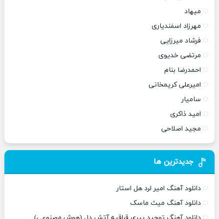
میهاد
مهرزاد اسفندیاری
فرشاد میرزایی
مرتضی خدیوی
احمدرضا بنام
امیرعلی کریمخانی
سامیار
امید ذاکری
مجید اصلاحی
جدیدترین ها
دانلود آهنگ امیر لرد هل استار
دانلود آهنگ میث ماسک
دانلود آهنگ توحید پیری قراقیه آتش دل (هوش مصنوعی)