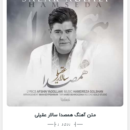
متن آهنگ همصدا سالار عقیلی
──┤ ♩♪♫♪♩ ├──