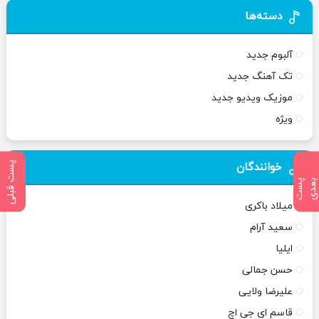
دسته‌ها
آلبوم جدید
تک آهنگ جدید
موزیک ویدیو جدید
ویژه
پست قبلی
خوانندگان
پ
س
ت
ب
ع
د
میلاد باکری
سعید آرام
ایلیا
حسن جمالی
علیرضا ولایی
قاسم ای جی اچ