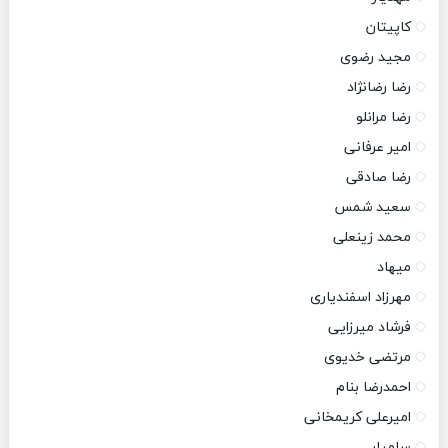
کاپیتان
مجید رضوی
رضا رضانژاد
رضا مرانلو
امیر عرفانی
رضا صادقی
سعید شمس
محمد زینعلی
میهاد
مهرزاد اسفندیاری
فرشاد میرزایی
مرتضی خدیوی
احمدرضا بنام
امیرعلی کریمخانی
سامیار