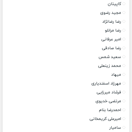
کاپیتان
مجید رضوی
رضا رضانژاد
رضا مرانلو
امیر عرفانی
رضا صادقی
سعید شمس
محمد زینعلی
میهاد
مهرزاد اسفندیاری
فرشاد میرزایی
مرتضی خدیوی
احمدرضا بنام
امیرعلی کریمخانی
سامیار