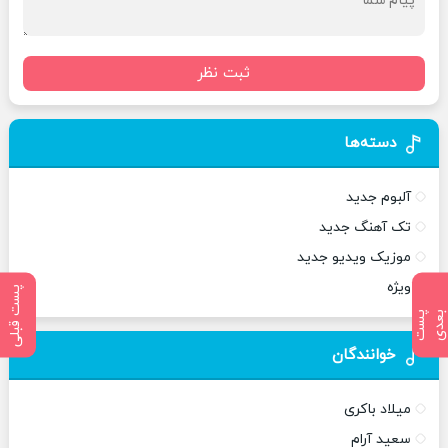
ثبت نظر
دسته‌ها
آلبوم جدید
تک آهنگ جدید
موزیک ویدیو جدید
ویژه
پست قبلی
پ
س
ت
ب
ع
د
خوانندگان
میلاد باکری
سعید آرام