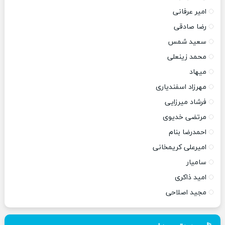
امیر عرفانی
رضا صادقی
سعید شمس
محمد زینعلی
میهاد
مهرزاد اسفندیاری
فرشاد میرزایی
مرتضی خدیوی
احمدرضا بنام
امیرعلی کریمخانی
سامیار
امید ذاکری
مجید اصلاحی