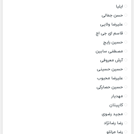
ایلیا
حسن جمالی
علیرضا ولایی
قاسم ای جی اچ
حسین رایج
مصطفی سابین
آرش معروفی
حسین حسینی
علیرضا محبوب
حسین حصارکی
مهدیار
کاپیتان
مجید رضوی
رضا رضانژاد
رضا مرانلو