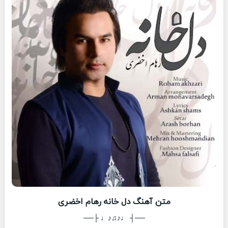
متن آهنگ دل خانه رهام اخضری
──┤ ♩♪♫♪♩ ├──