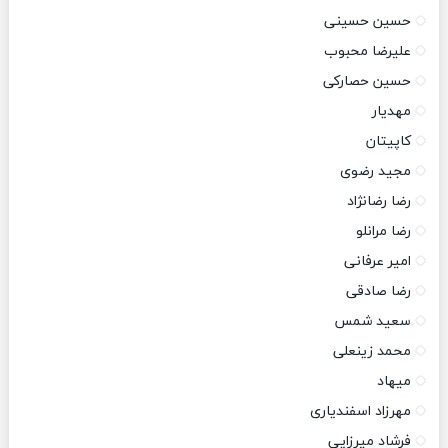
حسین حسینی
علیرضا محبوب
حسین حصارکی
مهدیار
کاپیتان
مجید رضوی
رضا رضانژاد
رضا مرانلو
امیر عرفانی
رضا صادقی
سعید شمس
محمد زینعلی
میهاد
مهرزاد اسفندیاری
فرشاد میرزایی