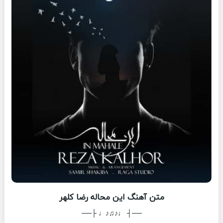
متن آهنگ این محاله رضا کلهر
──┤ ♩♪♫♪♩ ├──