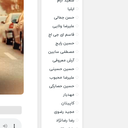
سعید آرام
ایلیا
حسن جمالی
علیرضا ولایی
قاسم ای جی اچ
حسین رایج
مصطفی سابین
آرش معروفی
حسین حسینی
علیرضا محبوب
حسین حصارکی
مهدیار
کاپیتان
مجید رضوی
رضا رضانژاد