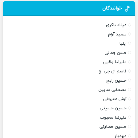
خوانندگان
میلاد باکری
سعید آرام
ایلیا
حسن جمالی
علیرضا ولایی
قاسم ای جی اچ
حسین رایج
مصطفی سابین
آرش معروفی
حسین حسینی
علیرضا محبوب
حسین حصارکی
مهدیار