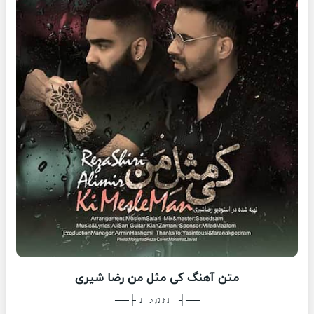
متن آهنگ کی مثل من رضا شیری
──┤ ♩♪♫♪♩ ├──