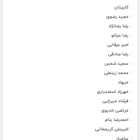
کاپیتان
مجید رضوی
رضا رضانژاد
رضا مرانلو
امیر عرفانی
رضا صادقی
سعید شمس
محمد زینعلی
میهاد
مهرزاد اسفندیاری
فرشاد میرزایی
مرتضی خدیوی
احمدرضا بنام
امیرعلی کریمخانی
سامیار