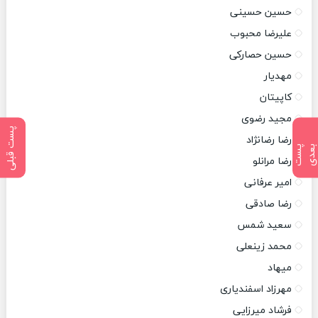
حسین حسینی
علیرضا محبوب
حسین حصارکی
مهدیار
کاپیتان
مجید رضوی
پست قبلی
رضا رضانژاد
پ
س
ت
ب
ع
د
رضا مرانلو
امیر عرفانی
رضا صادقی
سعید شمس
محمد زینعلی
میهاد
مهرزاد اسفندیاری
فرشاد میرزایی