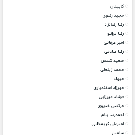
کاپیتان
مجید رضوی
رضا رضانژاد
رضا مرانلو
امیر عرفانی
رضا صادقی
سعید شمس
محمد زینعلی
میهاد
مهرزاد اسفندیاری
فرشاد میرزایی
مرتضی خدیوی
احمدرضا بنام
امیرعلی کریمخانی
سامیار