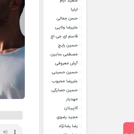
سعید آرام
ایلیا
حسن جمالی
علیرضا ولایی
قاسم ای جی اچ
حسین رایج
مصطفی سابین
آرش معروفی
حسین حسینی
علیرضا محبوب
حسین حصارکی
مهدیار
کاپیتان
مجید رضوی
رضا رضانژاد