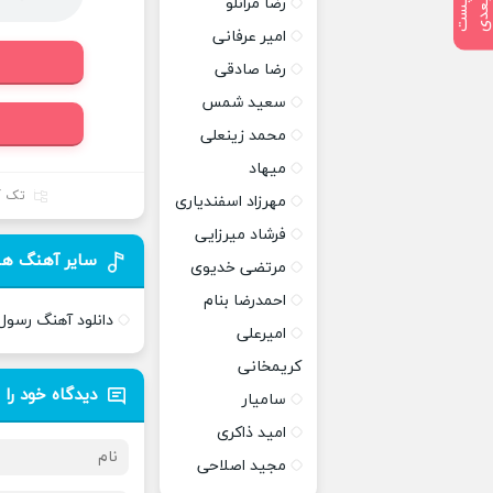
رضا مرانلو
پ
س
ت
ب
ع
د
امیر عرفانی
رضا صادقی
سعید شمس
محمد زینعلی
میهاد
تک آ
مهرزاد اسفندیاری
فرشاد میرزایی
سایر آهنگ ه
مرتضی خدیوی
احمدرضا بنام
دانلود آهنگ رسو
امیرعلی
کریمخانی
دیدگاه خود را 
سامیار
امید ذاکری
مجید اصلاحی