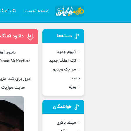
صفحه نخست
تک آهنگ 
دسته‌ها
دانلود آهنگ
آلبوم جدید
دانلود آه
تک آهنگ جدید
arane Va Keyfiate
موزیک ویدیو
جدید
امروز برای شما عزی
ویژه
سایت موزیک پات
خوانندگان
میلاد باکری