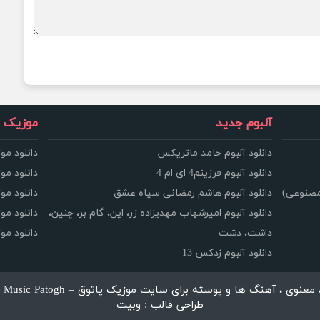
آلبوم جدید
موزیک و
دانلود آلبوم حامد ماتریکس
دانلود مو
دانلود آلبوم فرزینم4 ای ام 4
دانلود مو
مصنوعی)
دانلود آلبوم هاشم رمضانی سپاه عشق
دانلود مو
دانلود آلبوم امیرشهاب مهدیزاده زر، این، گام بر، چنین،
دانلود م
داشت، دشت
دانلود م
دانلود آلبوم زدکس 13
، آهنگ ها و پوسته برای سایت موزیک پاتوق – Music Patogh محفوظ می باشد.
طراحی قالب : وبیت