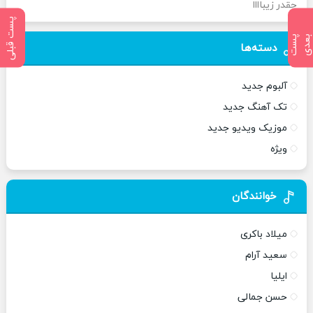
چقدر زیباااا
پست قبلی
پ
س
ت
ب
ع
د
دسته‌ها
آلبوم جدید
تک آهنگ جدید
موزیک ویدیو جدید
ویژه
خوانندگان
میلاد باکری
سعید آرام
ایلیا
حسن جمالی