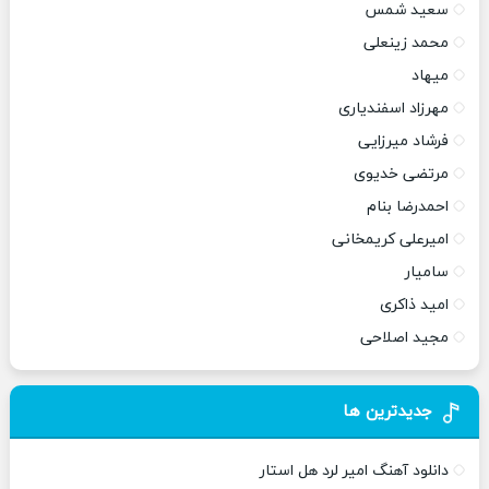
سعید شمس
محمد زینعلی
میهاد
مهرزاد اسفندیاری
فرشاد میرزایی
مرتضی خدیوی
احمدرضا بنام
امیرعلی کریمخانی
سامیار
امید ذاکری
مجید اصلاحی
جدیدترین ها
دانلود آهنگ امیر لرد هل استار