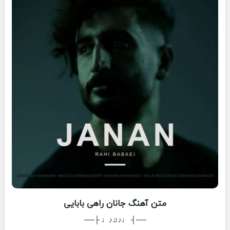
متن آهنگ جانان راهی بابایی
──┤ ♩♪♫♪♩ ├──