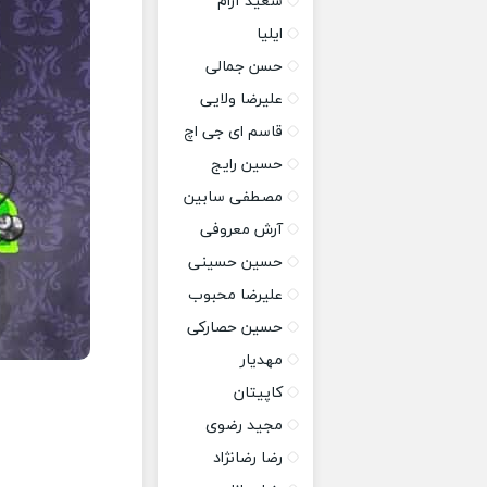
سعید آرام
ایلیا
حسن جمالی
علیرضا ولایی
قاسم ای جی اچ
حسین رایج
مصطفی سابین
آرش معروفی
حسین حسینی
علیرضا محبوب
حسین حصارکی
مهدیار
کاپیتان
مجید رضوی
رضا رضانژاد