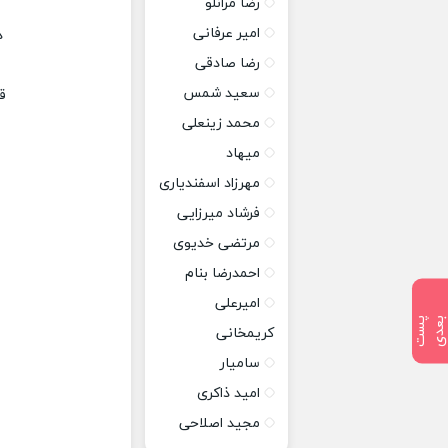
رضا مرانلو
امیر عرفانی
د
رضا صادقی
سعید شمس
ق
محمد زینعلی
میهاد
مهرزاد اسفندیاری
فرشاد میرزایی
مرتضی خدیوی
احمدرضا بنام
امیرعلی
پ
س
ت
ب
ع
د
کریمخانی
سامیار
امید ذاکری
مجید اصلاحی