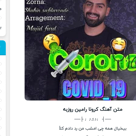
م
ب
متن آهنگ کرونا رامین روزبه
──┤ ♩♪♫♪♩ ├──
بیخیال همه چی امشب من رد دادم کلاً