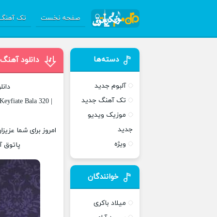
صفحه نخست
تک آهنگ 
دسته‌ها
دانلود آهنگ 
آلبوم جدید
دانل
تک آهنگ جدید
eyfiate Bala 320 |
موزیک ویدیو
جدید
امروز برای شما عزیزا
ویژه
پاتوق آ
خوانندگان
میلاد باکری