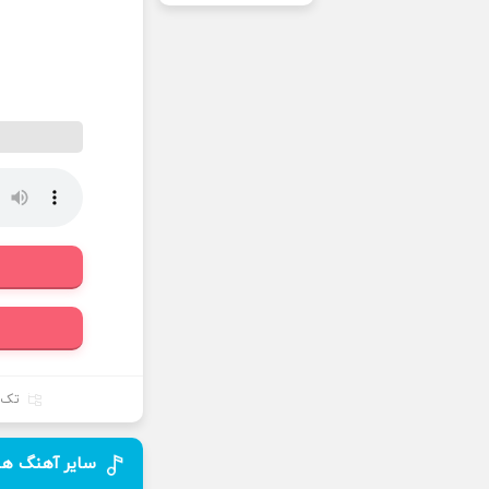
تک 
سایر آهنگ های