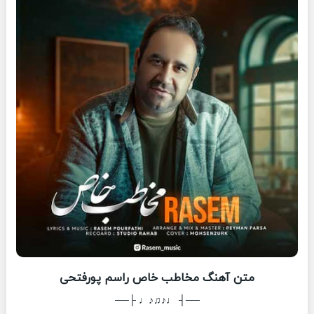
متن آهنگ مخاطب خاص راسم پورفتحی
──┤ ♩♪♫♪♩ ├──