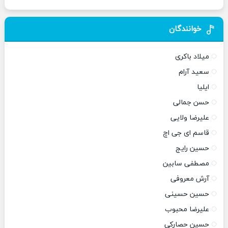
خوانندگان
میلاد باکری
سعید آرام
ایلیا
حسن جمالی
علیرضا ولایی
قاسم ای جی اچ
حسین رایج
مصطفی سابین
آرش معروفی
حسین حسینی
علیرضا محبوب
حسین حصارکی