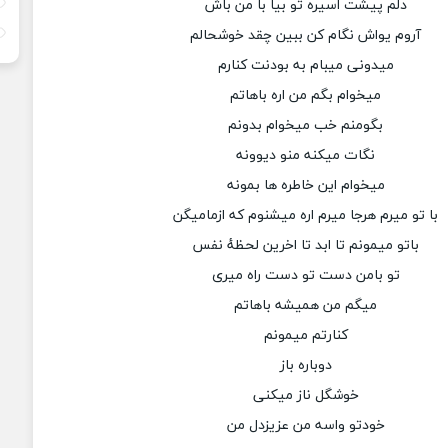
دلم پیشت اسیره تو بیا با من باش
آروم یواش نگام کن ببین چقد خوشحالم
میدونی میبام به بودنت کنارم
میخوام بگم من اره باهاتم
بگومنم خب میخوام بدونم
نگات میکنه منو دیوونه
میخوام این خاطره ها بمونه
با تو میرم هرجا میرم اره میشنوم که ازمامیگن
باتو میمونم تا ابد تا اخرین لحظهٔ نفس
تو بامن دست تو دست راه میری
میگم من همیشه باهاتم
کنارتم میمونم
دوباره باز
خوشگل ناز میکنی
خودتو واسه من عزیزدل من