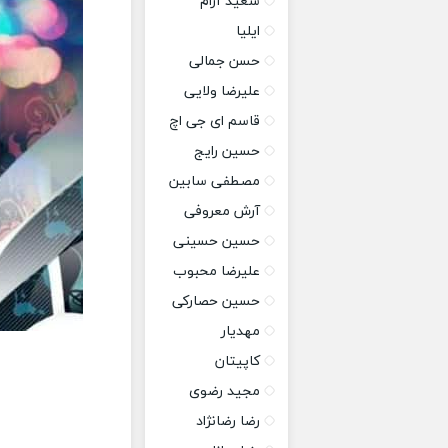
سعید آرام
ایلیا
حسن جمالی
علیرضا ولایی
قاسم ای جی اچ
حسین رایج
مصطفی سابین
آرش معروفی
حسین حسینی
علیرضا محبوب
حسین حصارکی
مهدیار
کاپیتان
مجید رضوی
رضا رضانژاد