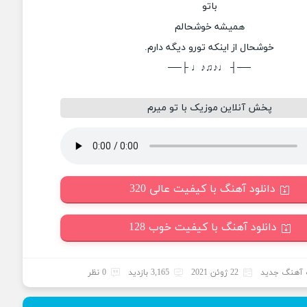
باتو
همیشه خوشحالم
خوشحال از اینکه تورو دیگه دارم.
──┤ ♩♪♫♪♩ ├──
پخش آنلاین موزیک با تو میرم
دانلود آهنگ با کیفیت عالی 320
دانلود آهنگ با کیفیت خوب 128
آهنگ جدید
22 ژوئن 2021
3,165 بازدید
0 نظر