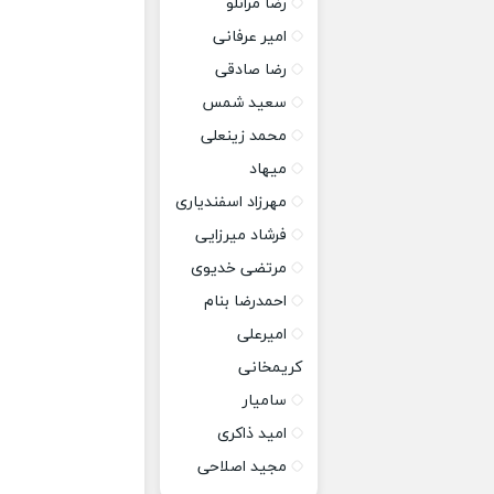
رضا مرانلو
امیر عرفانی
رضا صادقی
سعید شمس
محمد زینعلی
میهاد
مهرزاد اسفندیاری
فرشاد میرزایی
مرتضی خدیوی
احمدرضا بنام
امیرعلی
کریمخانی
سامیار
امید ذاکری
مجید اصلاحی