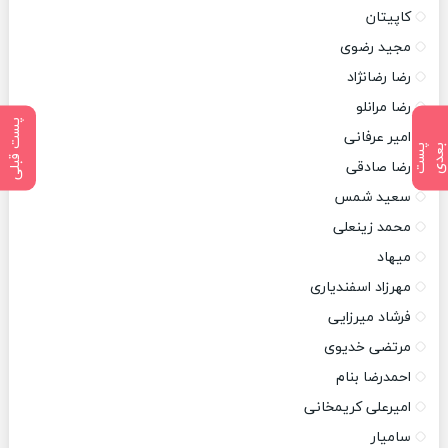
کاپیتان
مجید رضوی
رضا رضانژاد
رضا مرانلو
پست قبلی
امیر عرفانی
پ
س
ت
ب
ع
د
رضا صادقی
سعید شمس
محمد زینعلی
میهاد
مهرزاد اسفندیاری
فرشاد میرزایی
مرتضی خدیوی
احمدرضا بنام
امیرعلی کریمخانی
سامیار