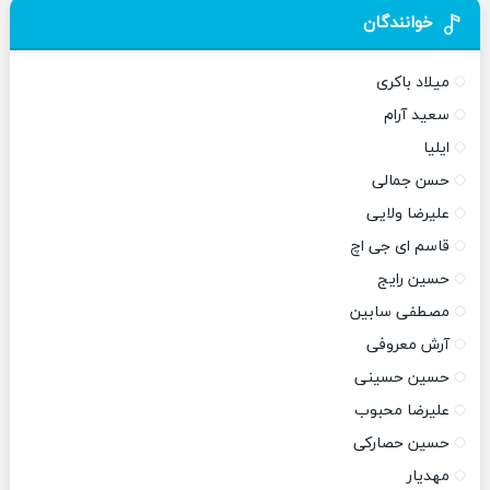
خوانندگان
میلاد باکری
سعید آرام
ایلیا
حسن جمالی
علیرضا ولایی
قاسم ای جی اچ
حسین رایج
مصطفی سابین
آرش معروفی
حسین حسینی
علیرضا محبوب
حسین حصارکی
مهدیار