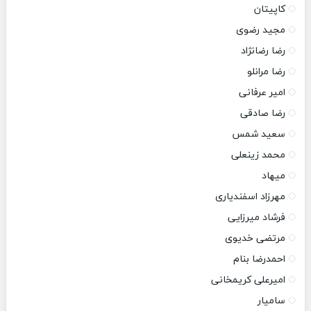
کاپیتان
مجید رضوی
رضا رضانژاد
رضا مرانلو
امیر عرفانی
رضا صادقی
سعید شمس
محمد زینعلی
میهاد
مهرزاد اسفندیاری
فرشاد میرزایی
مرتضی خدیوی
احمدرضا بنام
امیرعلی کریمخانی
سامیار