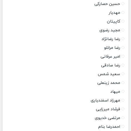
حسین حصارکی
مهدیار
کاپیتان
مجید رضوی
رضا رضانژاد
رضا مرانلو
امیر عرفانی
رضا صادقی
سعید شمس
محمد زینعلی
میهاد
مهرزاد اسفندیاری
فرشاد میرزایی
مرتضی خدیوی
احمدرضا بنام