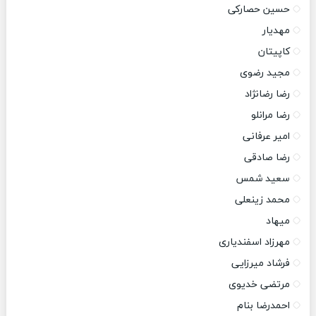
حسین حصارکی
مهدیار
کاپیتان
مجید رضوی
رضا رضانژاد
رضا مرانلو
امیر عرفانی
رضا صادقی
سعید شمس
محمد زینعلی
میهاد
مهرزاد اسفندیاری
فرشاد میرزایی
مرتضی خدیوی
احمدرضا بنام