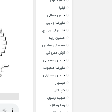
سعید آرام
ایلیا
حسن جمالی
علیرضا ولایی
قاسم ای جی اچ
حسین رایج
مصطفی سابین
آرش معروفی
حسین حسینی
علیرضا محبوب
حسین حصارکی
مهدیار
کاپیتان
مجید رضوی
رضا رضانژاد