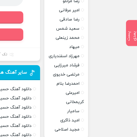
رضا مرانلو
امیر عرفانی
رضا صادقی
سعید شمس
پ
س
ت
ب
ع
د
محمد زینعلی
میهاد
تک آ
مهرزاد اسفندیاری
فرشاد میرزایی
سایر آهنگ ها
مرتضی خدیوی
احمدرضا بنام
دانلود آهنگ حسین
امیرعلی
دانلود آهنگ حسی
کریمخانی
دانلود آهنگ حسین
سامیار
دانلود آهنگ حسین
امید ذاکری
دانلود آهنگ حسین
مجید اصلاحی
دانلود آهنگ حسی