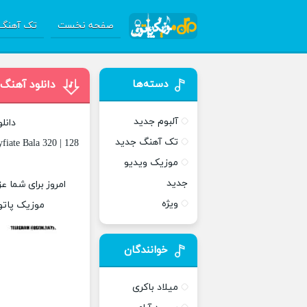
صفحه نخست
تک آهنگ 
دسته‌ها
دانلود آهنگ
آلبوم جدید
دانل
تک آهنگ جدید
fiate Bala 320 | 128
موزیک ویدیو
جدید
امروز برای شما ع
ویژه
موزیک پاتوق
خوانندگان
میلاد باکری