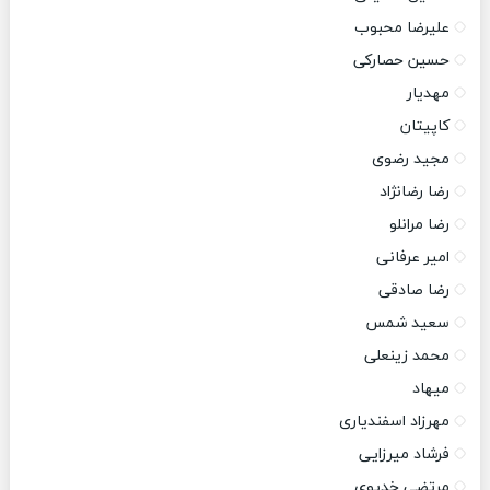
علیرضا محبوب
حسین حصارکی
مهدیار
کاپیتان
مجید رضوی
رضا رضانژاد
رضا مرانلو
امیر عرفانی
رضا صادقی
سعید شمس
محمد زینعلی
میهاد
مهرزاد اسفندیاری
فرشاد میرزایی
مرتضی خدیوی