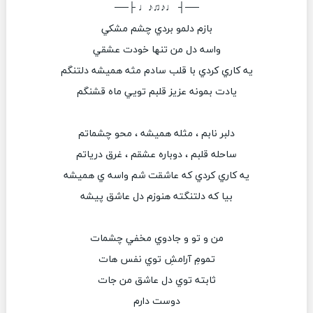
──┤ ♩♪♫♪♩ ├──
بازم دلمو بردي چشم مشكي
واسه دل من تنها خودت عشقي
يه كاري كردي با قلب سادم مثه هميشه دلتنگم
يادت بمونه عزيز قلبم تويي ماه قشنگم
دلبر نابم ، مثله هميشه ، محو چشماتم
ساحله قلبم ، دوباره عشقم ، غرق درياتم
يه كاري كردي كه عاشقت شم واسه ي هميشه
بيا كه دلتنگته هنوزم دل عاشق پيشه
من و تو و جادوي مخفي چشمات
تمومِ آرامشِ توي نفس هات
ثابته توي دل عاشق من جات
دوست دارم