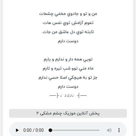
من و تو و جادوي مخفي چشمات
تمومِ آرامشِ توي نفس هات
ثابته توي دل عاشق من جات
دوست دارم
تويي همه دار و ندارم و يارم
ماه مني توو شبِ تيره و تارم
جز تو به هيچكي اصلا حسي ندارم
دوست دارم
──┤ ♩♪♫♪♩ ├──
پخش آنلاین موزیک چشم مشکی ۲