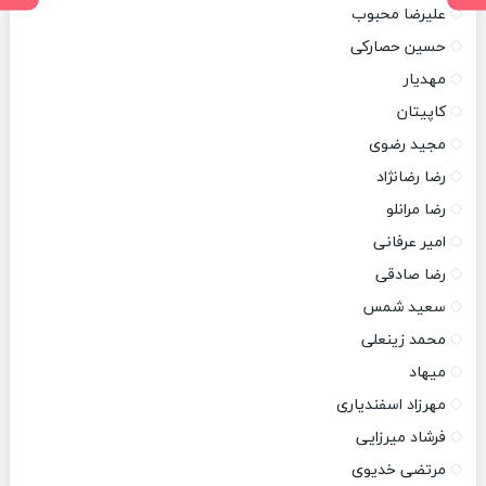
علیرضا محبوب
حسین حصارکی
مهدیار
کاپیتان
مجید رضوی
رضا رضانژاد
رضا مرانلو
امیر عرفانی
رضا صادقی
سعید شمس
محمد زینعلی
میهاد
مهرزاد اسفندیاری
فرشاد میرزایی
مرتضی خدیوی