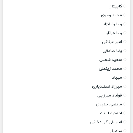
کاپیتان
مجید رضوی
رضا رضانژاد
رضا مرانلو
امیر عرفانی
رضا صادقی
سعید شمس
محمد زینعلی
میهاد
مهرزاد اسفندیاری
فرشاد میرزایی
مرتضی خدیوی
احمدرضا بنام
امیرعلی کریمخانی
سامیار