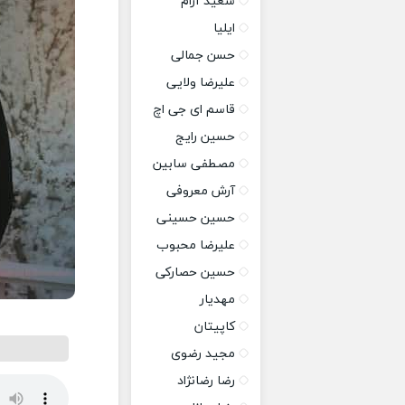
سعید آرام
ایلیا
حسن جمالی
علیرضا ولایی
قاسم ای جی اچ
حسین رایج
مصطفی سابین
آرش معروفی
حسین حسینی
علیرضا محبوب
حسین حصارکی
مهدیار
کاپیتان
مجید رضوی
رضا رضانژاد