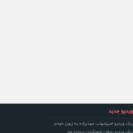
یدیو جدید
زیک ویدیو امیرشهاب مهدیزاده به زبون خودم
زیک ویدیو عرفان فرهنگیان پرونده غم