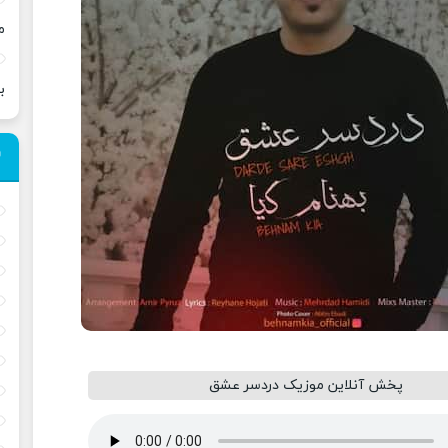
م
ب
پخش آنلاین موزیک دردسر عشق