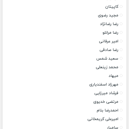
کاپیتان
مجید رضوی
رضا رضانژاد
رضا مرانلو
امیر عرفانی
رضا صادقی
سعید شمس
محمد زینعلی
میهاد
مهرزاد اسفندیاری
فرشاد میرزایی
مرتضی خدیوی
احمدرضا بنام
امیرعلی کریمخانی
سامیار