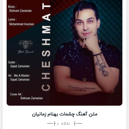
متن آهنگ چشمات بهنام زمانیان
──┤ ♩♪♫♪♩ ├──