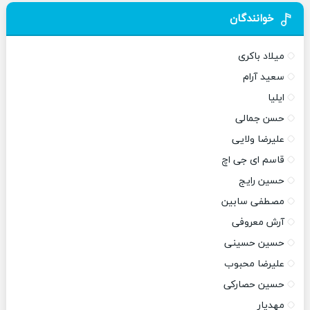
خوانندگان
میلاد باکری
سعید آرام
ایلیا
حسن جمالی
علیرضا ولایی
قاسم ای جی اچ
حسین رایج
مصطفی سابین
آرش معروفی
حسین حسینی
علیرضا محبوب
حسین حصارکی
مهدیار