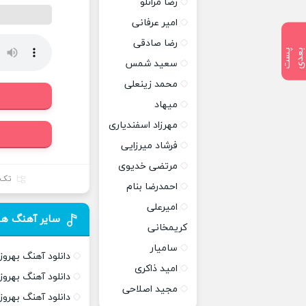
رضا مرانلو
امیر عرفانی
رضا صادقی
پ
س
ت
ب
ع
د
سعید شمس
محمد زینعلی
میهاد
مهرزاد اسفندیاری
فرشاد میرزایی
مرتضی خدیوی
تک 
احمدرضا بنام
امیرعلی
سایر آهنگ ها
کریمخانی
سامیار
دانلود آهنگ بهر
امید ذاکری
دانلود آهنگ بهرو
مجید اصلاحی
دانلود آهنگ بهر