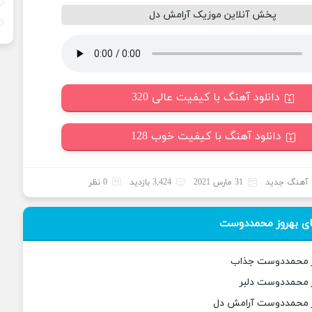
پخش آنلاین موزیک آرامش دل
دانلود آهنگ با کیفیت عالی 320
دانلود آهنگ با کیفیت خوب 128
آهنگ جدید
31 مارس 2021
3,424 بازدید
0 نظر
ی بهروز محمددوست
وز محمددوست جذاب
ز محمددوست دلبر
وز محمددوست آرامش دل