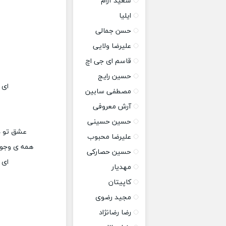
سعید آرام
ایلیا
حسن جمالی
علیرضا ولایی
قاسم ای جی اچ
حسین رایج
ای 
مصطفی سابین
آرش معروفی
حسین حسینی
عشق تو دا
علیرضا محبوب
همه ی وجود
حسین حصارکی
ای 
مهدیار
کاپیتان
مجید رضوی
رضا رضانژاد