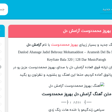
جدید
 بهروز محمددوست آرامش دل
نگ جدید و بسیار زیبای
بهروز محمددوست
با نام
آرامش دل
Danlod Ahanage Jadid Behrouz Mohamaddost – Aramesh Del Ba 
Keyfiate Bala 320 | 128 Dar MusicPatogh
(
زان ترانه فوق العاده آرامش دل با صدای بهروز محمددوست عزیز رو در
وق آماده کردیم، حتما این اهنگ رو بشنوید و نظرتون رو بگید
متن آهنگ آرامش دل بهروز محمددوست
──┤ ♩♪♫♪♩ ├──
سیاهی زندگیمو با خنده هات رنگ زدی