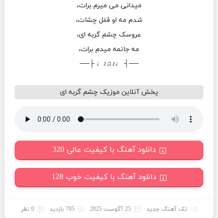
میدانی می میرم برات،
شدم مه او قفل چشات،
عروسک چشم گربه ای،
مه جانمه میدم برات،
──┤ ♩♪♫♪♩ ├──
پخش آنلاین موزیک چشم گربه ای
دانلود آهنگ با کیفیت عالی 320
دانلود آهنگ با کیفیت خوب 128
تک آهنگ جدید
25 آگوست 2025
785 بازدید
0 نظر