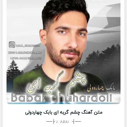
متن آهنگ چشم گربه ای بابک چهاردولی
──┤ ♩♪♫♪♩ ├──