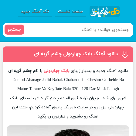
صفحه نخست
تک آهنگ جدید
جستجو
دانلود آهنگ بابک چهاردولی چشم گربه ای
دانلود آهنگ جدید و بسیار زیبای
بابک چهاردولی
با نام
چشم گربه ای
Danlod Ahanage Jadid Babak Chahardoli – Cheshm Gorbehie Ba
Matne Tarane Va Keyfiate Bala 320 | 128 Dar MusicPatogh
امروز برای شما عزیزان ترانه فوق العاده چشم گربه ای با صدای بابک
چهاردولی عزیز رو در سایت موزیک پاتوق آماده کردیم، حتما این
اهنگ رو بشنوید و نظرتون رو بگید