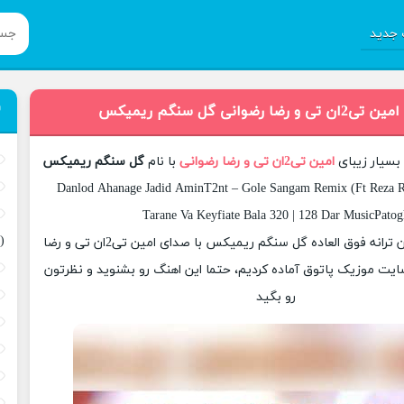
جدید
ا رضوانی گل سنگم ریمیکس
بسیار زیبای
امین تی2ان تی و رضا رضوانی
با نام
گل سنگم ریمیکس
Danlod Ahanage Jadid AminT2nt – Gole Sangam Remix (Ft Reza R
Tarane Va Keyfiate Bala 320 | 128 Dar MusicPatog
(
امروز برای شما عزیزان ترانه فوق العاده گل سنگم ریمیکس با صدای امین تی2ان تی و رضا
سایت موزیک پاتوق آماده کردیم، حتما این اهنگ رو بشنوید و نظرتون
رو بگید