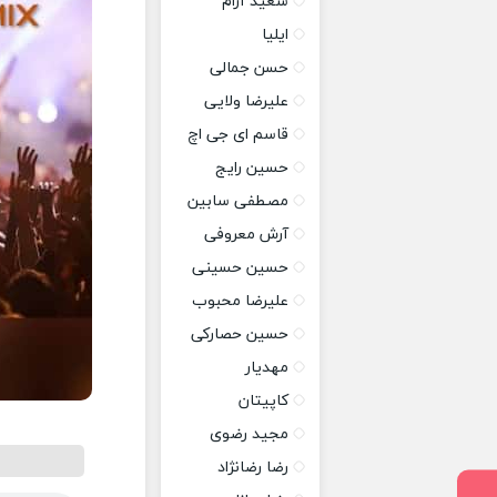
سعید آرام
ایلیا
حسن جمالی
علیرضا ولایی
قاسم ای جی اچ
حسین رایج
مصطفی سابین
آرش معروفی
حسین حسینی
علیرضا محبوب
حسین حصارکی
مهدیار
کاپیتان
مجید رضوی
رضا رضانژاد