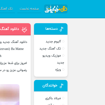
صفحه نخست
تک آهنگ 
دسته‌ها
دانلود آهنگ امین تی2ان تی و رض
آلبوم جدید
دانلود آهنگ جدید و 
تک آهنگ جدید
ezvani) Ba Matne
موزیک ویدیو
h
جدید
ویژه
رضوانی عزیز رو در 
خوانندگان
میلاد باکری