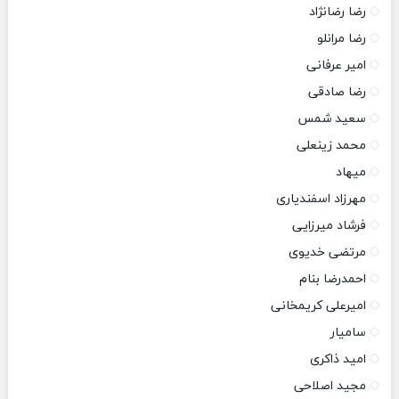
رضا رضانژاد
رضا مرانلو
امیر عرفانی
رضا صادقی
سعید شمس
محمد زینعلی
میهاد
مهرزاد اسفندیاری
فرشاد میرزایی
مرتضی خدیوی
احمدرضا بنام
امیرعلی کریمخانی
سامیار
امید ذاکری
مجید اصلاحی