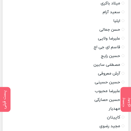
میلاد باکری
سعید آرام
ایلیا
حسن جمالی
علیرضا ولایی
قاسم ای جی اچ
حسین رایج
مصطفی سابین
آرش معروفی
حسین حسینی
علیرضا محبوب
پست قبلی
حسین حصارکی
پ
س
ت
ب
ع
د
مهدیار
کاپیتان
مجید رضوی