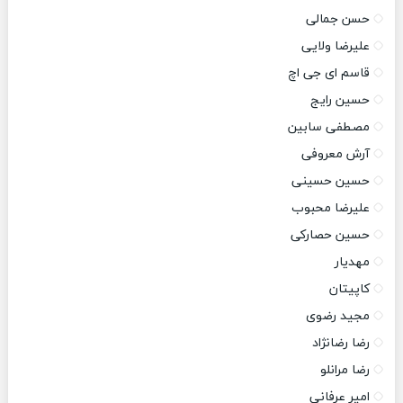
حسن جمالی
علیرضا ولایی
قاسم ای جی اچ
حسین رایج
مصطفی سابین
آرش معروفی
حسین حسینی
علیرضا محبوب
حسین حصارکی
مهدیار
کاپیتان
مجید رضوی
رضا رضانژاد
رضا مرانلو
امیر عرفانی