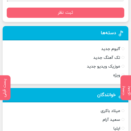
ثبت نظر
دسته‌ها
آلبوم جدید
تک آهنگ جدید
موزیک ویدیو جدید
ویژه
پست قبلی
پ
س
ت
ب
ع
د
خوانندگان
میلاد باکری
سعید آرام
ایلیا