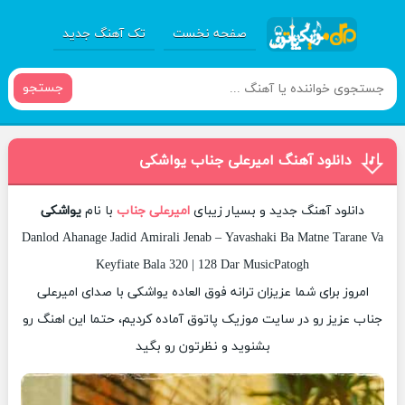
صفحه نخست
تک آهنگ جدید
جستجو
دانلود آهنگ امیرعلی جناب یواشکی
دانلود آهنگ جدید و بسیار زیبای
امیرعلی جناب
با نام
یواشکی
Danlod Ahanage Jadid Amirali Jenab – Yavashaki Ba Matne Tarane Va
Keyfiate Bala 320 | 128 Dar MusicPatogh
امروز برای شما عزیزان ترانه فوق العاده یواشکی با صدای امیرعلی
جناب عزیز رو در سایت موزیک پاتوق آماده کردیم، حتما این اهنگ رو
بشنوید و نظرتون رو بگید