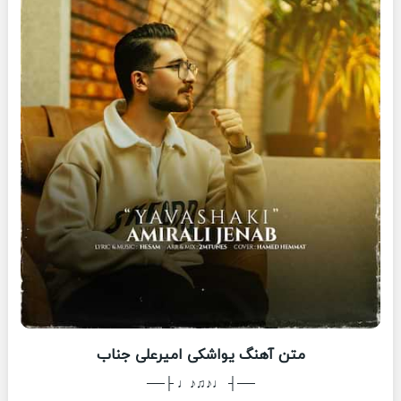
متن آهنگ یواشکی امیرعلی جناب
──┤ ♩♪♫♪♩ ├──