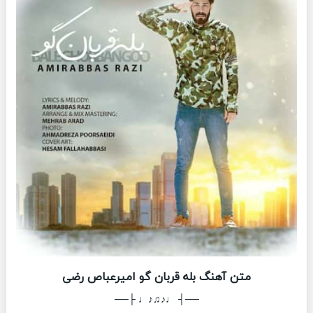
متن آهنگ بله قربان گو امیرعباص رضی
──┤ ♩♪♫♪♩ ├──