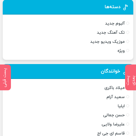
دسته‌ها
آلبوم جدید
تک آهنگ جدید
موزیک ویدیو جدید
ویژه
پست قبلی
خوانندگان
پ
س
ت
ب
ع
د
میلاد باکری
سعید آرام
ایلیا
حسن جمالی
علیرضا ولایی
قاسم ای جی اچ