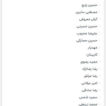
حسین رایج
مصطفی سابین
آرش معروفی
حسین حسینی
علیرضا محبوب
حسین حصارکی
مهدیار
کاپیتان
مجید رضوی
رضا رضانژاد
رضا مرانلو
امیر عرفانی
رضا صادقی
سعید شمس
محمد زینعلی