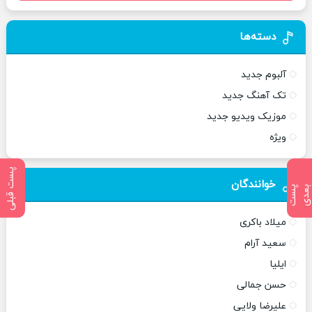
دسته‌ها
آلبوم جدید
تک آهنگ جدید
موزیک ویدیو جدید
ویژه
پست قبلی
خوانندگان
پ
س
ت
ب
ع
د
میلاد باکری
سعید آرام
ایلیا
حسن جمالی
علیرضا ولایی