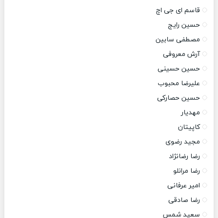
قاسم ای جی اچ
حسین رایج
مصطفی سابین
آرش معروفی
حسین حسینی
علیرضا محبوب
حسین حصارکی
مهدیار
کاپیتان
مجید رضوی
رضا رضانژاد
رضا مرانلو
امیر عرفانی
رضا صادقی
سعید شمس