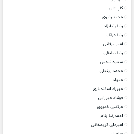
کاپیتان
مجید رضوی
رضا رضانژاد
رضا مرانلو
امیر عرفانی
رضا صادقی
سعید شمس
محمد زینعلی
میهاد
مهرزاد اسفندیاری
فرشاد میرزایی
مرتضی خدیوی
احمدرضا بنام
امیرعلی کریمخانی
سامیار