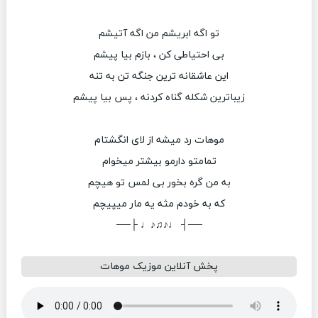
تو اگه ابریشم من اگه آتیشم
بی احتیاطی کن ، بازم بیا پیشم
این عاشقانه ترین جنگه تن به تنه
زیباترین شکله گناه کردنه ، پس بيا پيشم
موهات رد میشه از لای انگشتام
تمامتو دارمو بیشتر میخوام
به من گره بخور بی لمس تو هیچم
که به خودم مثه یه مار میپیچم
──┤ ♩♪♫♪♩ ├──
پخش آنلاین موزیک موهات