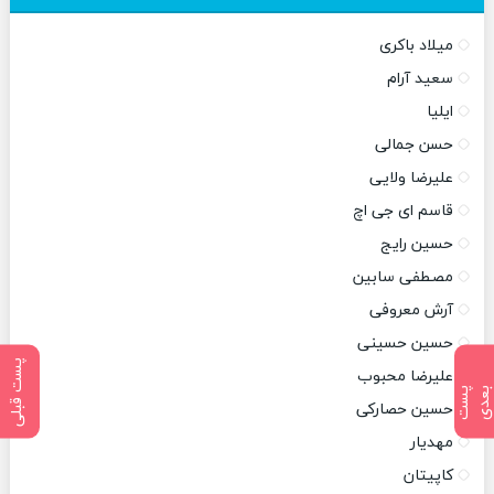
میلاد باکری
سعید آرام
ایلیا
حسن جمالی
علیرضا ولایی
قاسم ای جی اچ
حسین رایج
مصطفی سابین
آرش معروفی
حسین حسینی
پست قبلی
علیرضا محبوب
پ
س
ت
ب
ع
د
حسین حصارکی
مهدیار
کاپیتان