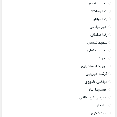
مجید رضوی
رضا رضانژاد
رضا مرانلو
امیر عرفانی
رضا صادقی
سعید شمس
محمد زینعلی
میهاد
مهرزاد اسفندیاری
فرشاد میرزایی
مرتضی خدیوی
احمدرضا بنام
امیرعلی کریمخانی
سامیار
امید ذاکری