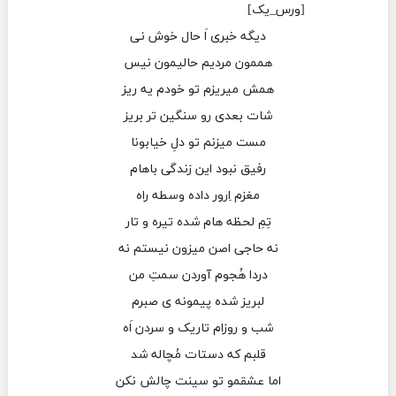
[ورس_یک]
دیگه خبری اَ حال خوش نی
هممون مردیم حالیمون نیس
همش میریزم تو خودم یه ریز
شات بعدی رو سنگین تر بریز
مست میزنم تو دلِ خیابونا
رفیق نبود این زندگی باهام
مغزم اِرور داده وسطه راه
تِمِ لحظه هام شده تیره و تار
نه حاجی اصن میزون نیستم نه
دردا هُجوم آوردن سمتِ من
لبریز شده پیمونه ی صبرم
شب و روزام تاریک و سردن اَه
قلبم که دستات مُچاله شد
اما عشقمو تو سینت چالش نکن