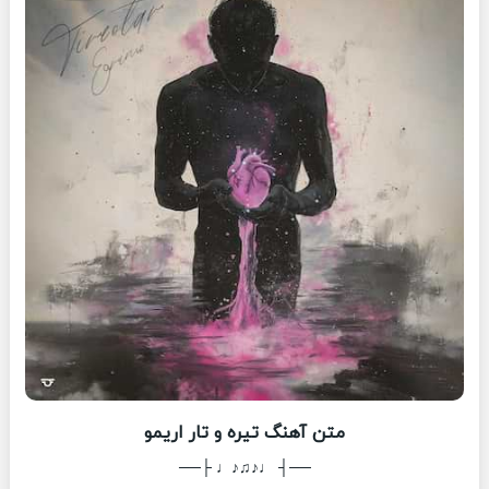
متن آهنگ تیره و تار اریمو
──┤ ♩♪♫♪♩ ├──