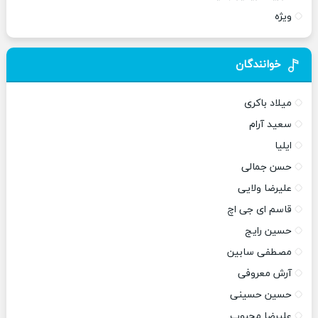
ویژه
خوانندگان
میلاد باکری
سعید آرام
ایلیا
حسن جمالی
علیرضا ولایی
قاسم ای جی اچ
حسین رایج
مصطفی سابین
آرش معروفی
حسین حسینی
علیرضا محبوب