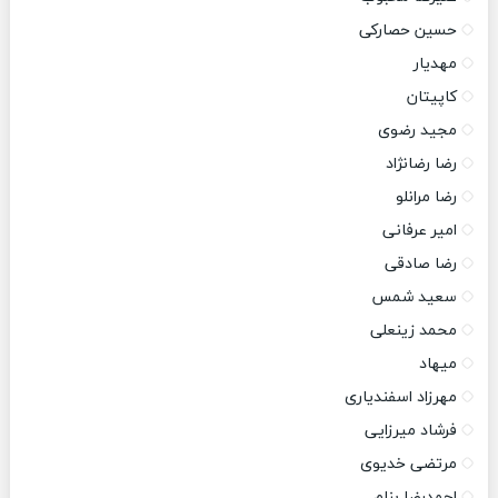
حسین حصارکی
مهدیار
کاپیتان
مجید رضوی
رضا رضانژاد
رضا مرانلو
امیر عرفانی
رضا صادقی
سعید شمس
محمد زینعلی
میهاد
مهرزاد اسفندیاری
فرشاد میرزایی
مرتضی خدیوی
احمدرضا بنام