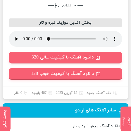
──┤ ♩♪♫♪♩ ├──
پخش آنلاین موزیک تیره و تار
دانلود آهنگ با کیفیت عالی 320
دانلود آهنگ با کیفیت خوب 128
تک آهنگ جدید
15 آوریل 2025
467 بازدید
0 نظر
سایر آهنگ های اریمو
پست قبلی
پ
س
ت
ب
ع
د
دانلود آهنگ اریمو تیره و تار