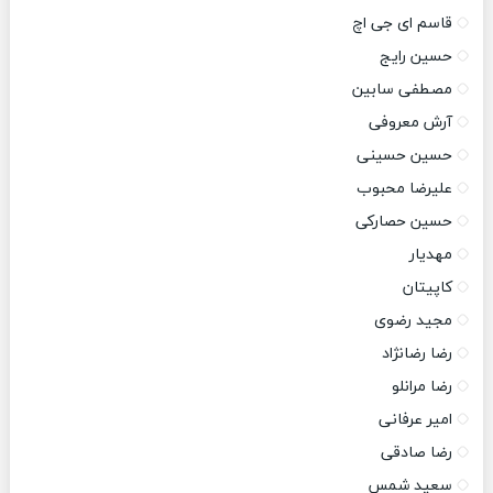
قاسم ای جی اچ
حسین رایج
مصطفی سابین
آرش معروفی
حسین حسینی
علیرضا محبوب
حسین حصارکی
مهدیار
کاپیتان
مجید رضوی
رضا رضانژاد
رضا مرانلو
امیر عرفانی
رضا صادقی
سعید شمس