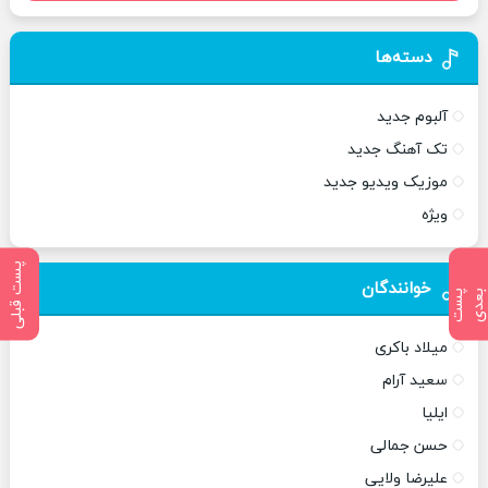
دسته‌ها
آلبوم جدید
تک آهنگ جدید
موزیک ویدیو جدید
ویژه
پست قبلی
خوانندگان
پ
س
ت
ب
ع
د
میلاد باکری
سعید آرام
ایلیا
حسن جمالی
علیرضا ولایی