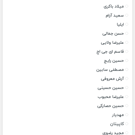
میلاد باکری
سعید آرام
ایلیا
حسن جمالی
علیرضا ولایی
قاسم ای جی اچ
حسین رایج
مصطفی سابین
آرش معروفی
حسین حسینی
علیرضا محبوب
حسین حصارکی
مهدیار
کاپیتان
مجید رضوی