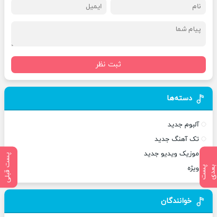
ثبت نظر
دسته‌ها
آلبوم جدید
تک آهنگ جدید
موزیک ویدیو جدید
پست قبلی
ویژه
پ
س
ت
ب
ع
د
خوانندگان