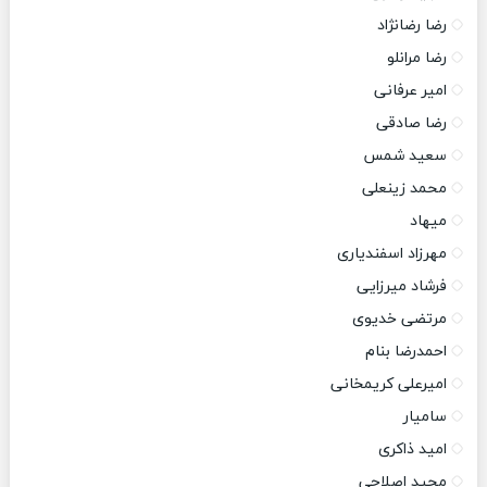
رضا رضانژاد
رضا مرانلو
امیر عرفانی
رضا صادقی
سعید شمس
محمد زینعلی
میهاد
مهرزاد اسفندیاری
فرشاد میرزایی
مرتضی خدیوی
احمدرضا بنام
امیرعلی کریمخانی
سامیار
امید ذاکری
مجید اصلاحی