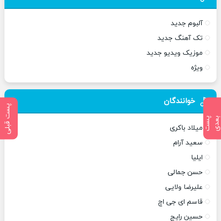
آلبوم جدید
تک آهنگ جدید
موزیک ویدیو جدید
ویژه
خوانندگان
پست قبلی
پ
س
ت
ب
ع
د
میلاد باکری
سعید آرام
ایلیا
حسن جمالی
علیرضا ولایی
قاسم ای جی اچ
حسین رایج