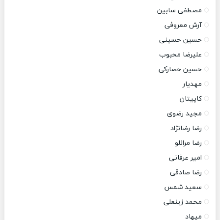
مصطفی سابین
آرش معروفی
حسین حسینی
علیرضا محبوب
حسین حصارکی
مهدیار
کاپیتان
مجید رضوی
رضا رضانژاد
رضا مرانلو
امیر عرفانی
رضا صادقی
سعید شمس
محمد زینعلی
میهاد