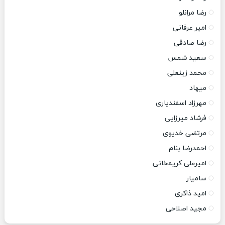
رضا مرانلو
امیر عرفانی
رضا صادقی
سعید شمس
محمد زینعلی
میهاد
مهرزاد اسفندیاری
فرشاد میرزایی
مرتضی خدیوی
احمدرضا بنام
امیرعلی کریمخانی
سامیار
امید ذاکری
مجید اصلاحی