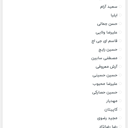
سعید آرام
ایلیا
حسن جمالی
علیرضا ولایی
قاسم ای جی اچ
حسین رایج
مصطفی سابین
آرش معروفی
حسین حسینی
علیرضا محبوب
حسین حصارکی
مهدیار
کاپیتان
مجید رضوی
رضا رضانژاد