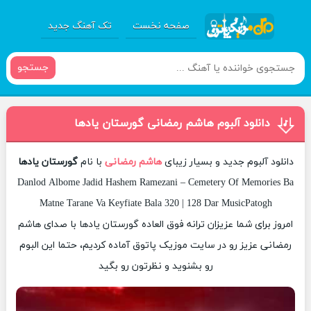
صفحه نخست
تک آهنگ جدید
جستجو
دانلود آلبوم هاشم رمضانی گورستان یادها
دانلود آلبوم جدید و بسیار زیبای
هاشم رمضانی
با نام
گورستان یادها
Danlod Albome Jadid Hashem Ramezani – Cemetery Of Memories Ba
Matne Tarane Va Keyfiate Bala 320 | 128 Dar MusicPatogh
امروز برای شما عزیزان ترانه فوق العاده گورستان یادها با صدای هاشم
رمضانی عزیز رو در سایت موزیک پاتوق آماده کردیم، حتما این البوم
رو بشنوید و نظرتون رو بگید