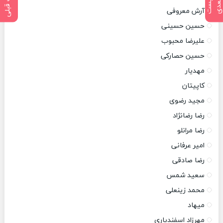
پست قبلی
پ
س
ت
ب
ع
د
آرش معروفی
حسین حسینی
علیرضا محبوب
حسین حصارکی
مهدیار
کاپیتان
مجید رضوی
رضا رضانژاد
رضا مرانلو
امیر عرفانی
رضا صادقی
سعید شمس
محمد زینعلی
میهاد
مهرزاد اسفندیاری