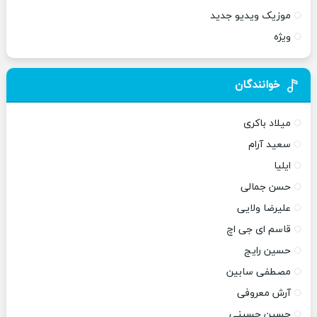
موزیک ویدیو جدید
ویژه
خوانندگان
میلاد باکری
سعید آرام
ایلیا
حسن جمالی
علیرضا ولایی
قاسم ای جی اچ
حسین رایج
مصطفی سابین
آرش معروفی
حسین حسینی