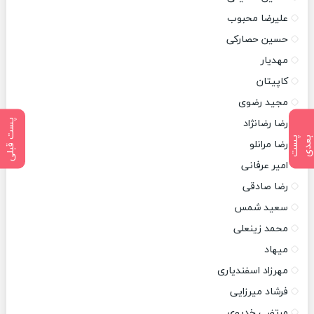
علیرضا محبوب
حسین حصارکی
مهدیار
کاپیتان
مجید رضوی
پست قبلی
رضا رضانژاد
پ
س
ت
ب
ع
د
رضا مرانلو
امیر عرفانی
رضا صادقی
سعید شمس
محمد زینعلی
میهاد
مهرزاد اسفندیاری
فرشاد میرزایی
مرتضی خدیوی