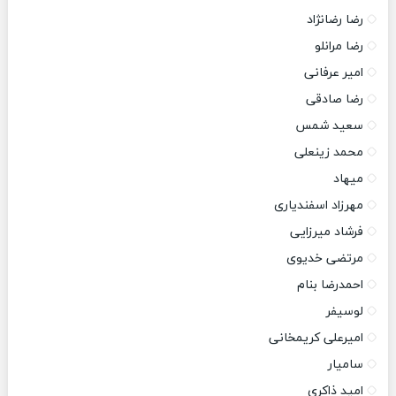
رضا رضانژاد
رضا مرانلو
امیر عرفانی
رضا صادقی
سعید شمس
محمد زینعلی
میهاد
مهرزاد اسفندیاری
فرشاد میرزایی
مرتضی خدیوی
احمدرضا بنام
لوسیفر
امیرعلی کریمخانی
سامیار
امید ذاکری