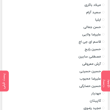
میلاد باکری
سعید آرام
ایلیا
حسن جمالی
علیرضا ولایی
قاسم ای جی اچ
حسین رایج
مصطفی سابین
آرش معروفی
حسین حسینی
پست قبلی
علیرضا محبوب
پ
س
ت
ب
ع
د
حسین حصارکی
مهدیار
کاپیتان
مجید رضوی